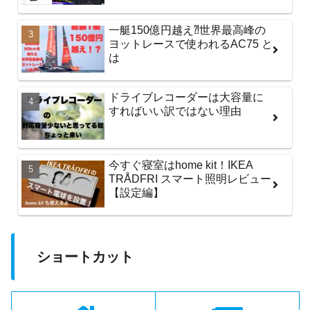
一艇150億円越え⁈世界最高峰の
ヨットレースで使われるAC75 と
は
ドライブレコーダーは大容量に
すればいい訳ではない理由
今すぐ寝室はhome kit！IKEA
TRÅDFRI スマート照明レビュー
【設定編】
ショートカット