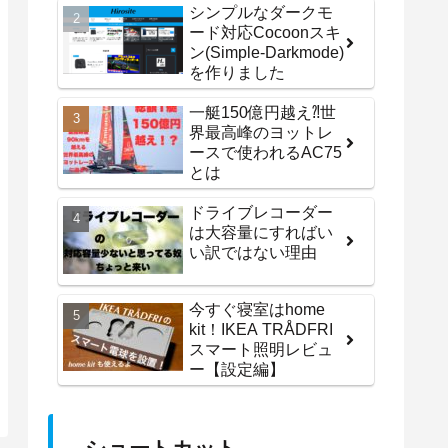
シンプルなダークモ
ード対応Cocoonスキ
ン(Simple-Darkmode)
を作りました
一艇150億円越え⁈世
界最高峰のヨットレ
ースで使われるAC75
とは
ドライブレコーダー
は大容量にすればい
い訳ではない理由
今すぐ寝室はhome
kit！IKEA TRÅDFRI
スマート照明レビュ
ー【設定編】