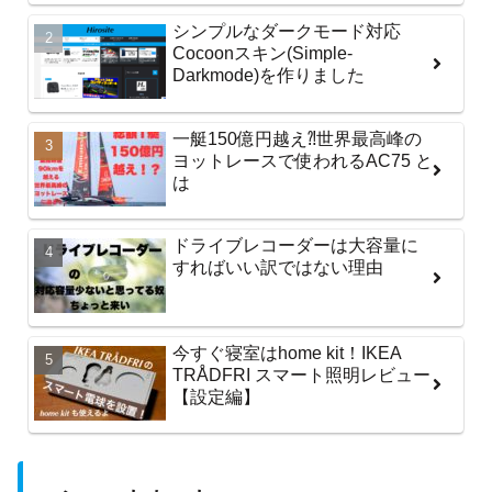
シンプルなダークモード対応
Cocoonスキン(Simple-
Darkmode)を作りました
一艇150億円越え⁈世界最高峰の
ヨットレースで使われるAC75 と
は
ドライブレコーダーは大容量に
すればいい訳ではない理由
今すぐ寝室はhome kit！IKEA
TRÅDFRI スマート照明レビュー
【設定編】