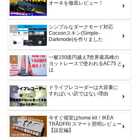
オーネを徹底レビュー！
シンプルなダークモード対応
Cocoonスキン(Simple-
Darkmode)を作りました
一艇150億円越え⁈世界最高峰の
ヨットレースで使われるAC75 と
は
ドライブレコーダーは大容量に
すればいい訳ではない理由
今すぐ寝室はhome kit！IKEA
TRÅDFRI スマート照明レビュー
【設定編】