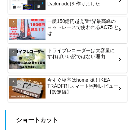
Darkmode)を作りました
一艇150億円越え⁈世界最高峰の
ヨットレースで使われるAC75 と
は
ドライブレコーダーは大容量に
すればいい訳ではない理由
今すぐ寝室はhome kit！IKEA
TRÅDFRI スマート照明レビュー
【設定編】
ショートカット