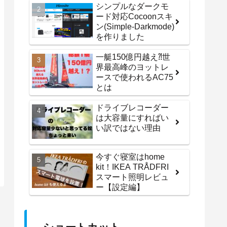
シンプルなダークモ
ード対応Cocoonスキ
ン(Simple-Darkmode)
を作りました
一艇150億円越え⁈世
界最高峰のヨットレ
ースで使われるAC75
とは
ドライブレコーダー
は大容量にすればい
い訳ではない理由
今すぐ寝室はhome
kit！IKEA TRÅDFRI
スマート照明レビュ
ー【設定編】