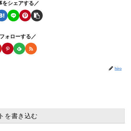
事をシェアする／
oをフォローする／
hiro
トを書き込む