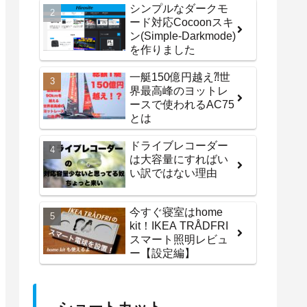
シンプルなダークモ
ード対応Cocoonスキ
ン(Simple-Darkmode)
を作りました
一艇150億円越え⁈世
界最高峰のヨットレ
ースで使われるAC75
とは
ドライブレコーダー
は大容量にすればい
い訳ではない理由
今すぐ寝室はhome
kit！IKEA TRÅDFRI
スマート照明レビュ
ー【設定編】