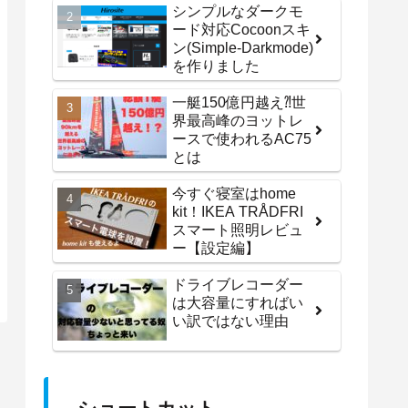
シンプルなダークモ
ード対応Cocoonスキ
ン(Simple-Darkmode)
を作りました
一艇150億円越え⁈世
界最高峰のヨットレ
ースで使われるAC75
とは
今すぐ寝室はhome
kit！IKEA TRÅDFRI
スマート照明レビュ
ー【設定編】
ドライブレコーダー
は大容量にすればい
い訳ではない理由