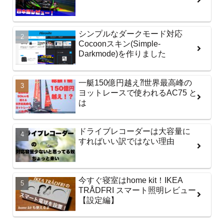
シンプルなダークモード対応
Cocoonスキン(Simple-
Darkmode)を作りました
一艇150億円越え⁈世界最高峰の
ヨットレースで使われるAC75 と
は
ドライブレコーダーは大容量に
すればいい訳ではない理由
今すぐ寝室はhome kit！IKEA
TRÅDFRI スマート照明レビュー
【設定編】