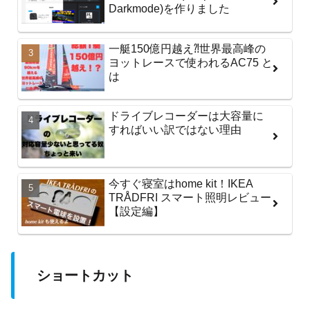
Darkmode)を作りました
一艇150億円越え⁈世界最高峰の
ヨットレースで使われるAC75 と
は
ドライブレコーダーは大容量に
すればいい訳ではない理由
今すぐ寝室はhome kit！IKEA
TRÅDFRI スマート照明レビュー
【設定編】
ショートカット