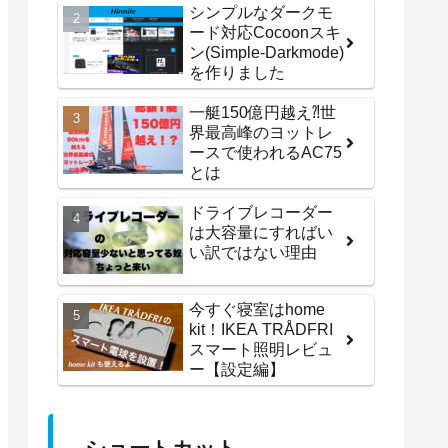
シンプルなダークモ
ード対応Cocoonスキ
ン(Simple-Darkmode)
を作りました
一艇150億円越え⁈世
界最高峰のヨットレ
ースで使われるAC75
とは
ドライブレコーダー
は大容量にすればい
い訳ではない理由
今すぐ寝室はhome
kit！IKEA TRÅDFRI
スマート照明レビュ
ー【設定編】