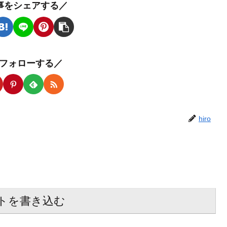
事をシェアする／
oをフォローする／
hiro
トを書き込む