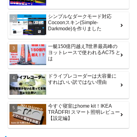
シンプルなダークモード対応
Cocoonスキン(Simple-
Darkmode)を作りました
一艇150億円越え⁈世界最高峰の
ヨットレースで使われるAC75 と
は
ドライブレコーダーは大容量に
すればいい訳ではない理由
今すぐ寝室はhome kit！IKEA
TRÅDFRI スマート照明レビュー
【設定編】