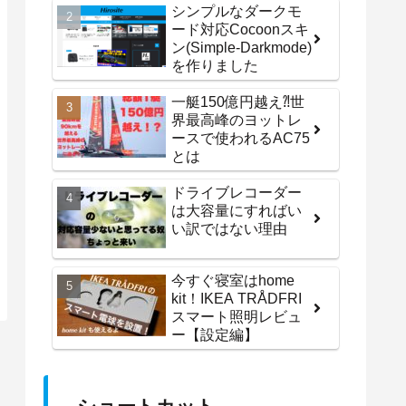
シンプルなダークモ
ード対応Cocoonスキ
ン(Simple-Darkmode)
を作りました
一艇150億円越え⁈世
界最高峰のヨットレ
ースで使われるAC75
とは
ドライブレコーダー
は大容量にすればい
い訳ではない理由
今すぐ寝室はhome
kit！IKEA TRÅDFRI
スマート照明レビュ
ー【設定編】