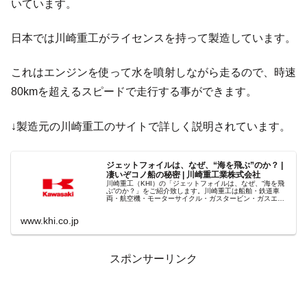
いています。
日本では川崎重工がライセンスを持って製造しています。
これはエンジンを使って水を噴射しながら走るので、時速
80kmを超えるスピードで走行する事ができます。
↓製造元の川崎重工のサイトで詳しく説明されています。
ジェットフォイルは、なぜ、“海を飛ぶ”のか？ |
凄いぞコノ船の秘密 | 川崎重工業株式会社
川崎重工（KHI）の「ジェットフォイルは、なぜ、“海を飛
ぶ”のか？」をご紹介致します。川崎重工は船舶・鉄道車
両・航空機・モーターサイクル・ガスタービン・ガスエン
ジン・産業プラント・油圧機器・ロボットなどの多彩な事
業を展開する総合エンジニアリ...
www.khi.co.jp
スポンサーリンク