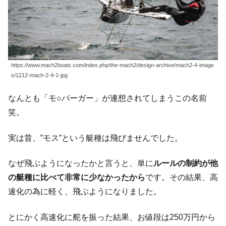
https://www.mach2boats.com/index.php/the-mach2/design-archive/mach2-4-image
s/1212-mach-2-4-1-jpg
なんとも「モ○バーガー」が連想されてしまうこの名前
笑。
実は昔、”モス”という艇種は飛びませんでした。
なぜ飛ぶようになったかと言うと、単に
ルールの制約が他
の艇種に比べて非常に少なかったから
です。その結果、高
速化の為に軽く、飛ぶようになりました。
とにかく高速化に舵を振った結果、お値段は250万円から