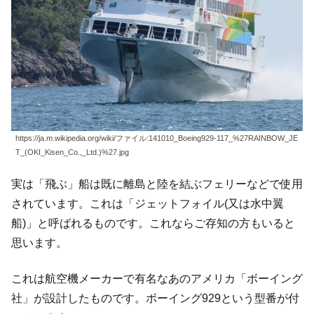
https://ja.m.wikipedia.org/wiki/ファイル:141010_Boeing929-117_%27RAINBOW_JE
T_(OKI_Kisen_Co.,_Ltd.)%27.jpg
実は「飛ぶ」船は既に離島と陸を結ぶフェリーなどで使用
されています。これは「ジェットフォイル(又は水中翼
船)」と呼ばれるものです。これならご存知の方もいると
思います。
これは航空機メーカーで有名なあのアメリカ「ボーイング
社」が設計したものです。ボーイング929という型番が付