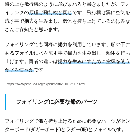
海の上を飛行機のように飛びまわると書きましたが、フォ
イリングの
原理は飛行機と同じ
です。飛行機は翼に空気を
流す事で
揚力
を生み出し、機体を持ち上げているのはみな
さんご存知だと思います。
フォイリングでも同様に
揚力
を利用しています。船の下に
ある
フォイル
に水を流す事で揚力を生み出し、船体を持ち
上げます。両者の違いは
揚力を生み出すために空気を使う
か水を使うか
です。
https://www.jsme-fed.org/experiment/2010_2/002.html
フォイリングに必要な船のパーツ
フォイリングで船を持ち上げるために必要なパーツがセン
ターボード(ダガーボード)とラダー(舵)とフォイルです。