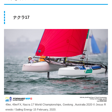
ナクラ17
49er, 49erFX, Nacra 17 World Championships, Geelong , Australia 2020 © Jesus R
enedo / Sailing Energy 15 February, 2020.