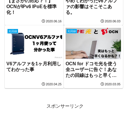
【まさかの対応？！】
やめてわかったv6アルフ
OCNがIPv6 IPoEを標準
ァの影響はそこそこあ
化！
る。
2020.06.16
2020.06.03
光回線
光回線
V6アルファを1ヶ月利用し
OCN for ドコモ光を使う
てわかった事
全ユーザーに告ぐ！あな
たの回線はもっと早くな
る！！
2020.04.25
2020.03.05
スポンサーリンク