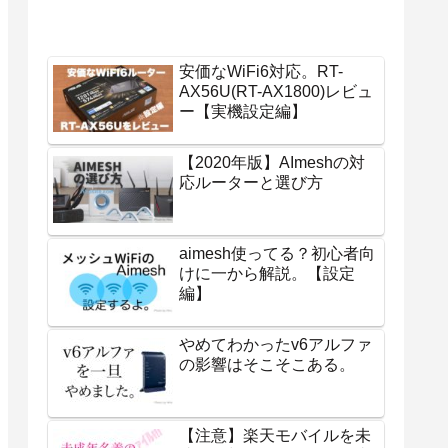
安価なWiFi6対応。RT-
AX56U(RT-AX1800)レビュ
ー【実機設定編】
【2020年版】AImeshの対
応ルーターと選び方
aimesh使ってる？初心者向
けに一から解説。【設定
編】
やめてわかったv6アルファ
の影響はそこそこある。
【注意】楽天モバイルを未