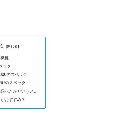
次
討機種
ペック
3000のスペック
X56Uのスペック
を調べたかというと…
らがおすすめ？