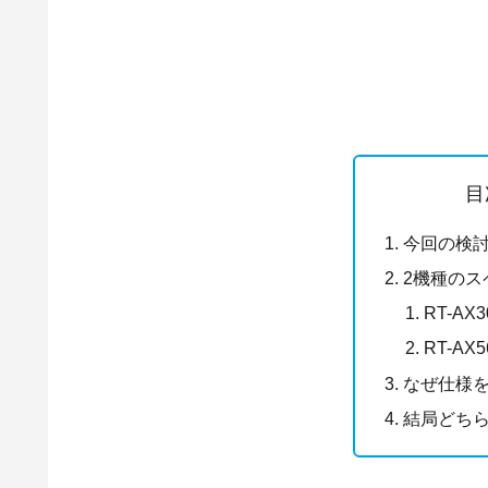
目
今回の検
2機種のス
RT-AX
RT-A
なぜ仕様
結局どち