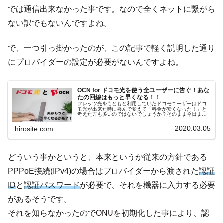
では通信出来なかった事です。なので全くネットに繋がら
ない訳でもないんですよね。
で、一つ引っ掛かったのが、この記事で軽く説明した通り
にプロバイダーの設定が必要がないんですよね。
OCN for ドコモ光を使う全ユーザーに告ぐ！あな
たの回線はもっと早くなる！！
フレッツ光をもともと利用していたドコモユーザーはドコ
モ光が出来た時に喜んで変えて「料金が安くなった！」と
考えた方も多いのではないでしょうか？そのまま今日まで
放置していて、ocn光遅いなと思っているそこのあなた！！
それはocnをフル活用出来て...
2020.03.05
hirosite.com
どういう事かというと、本来というか従来の方針である
PPPoE接続(IPv4)の場合はプロバイダーから渡された
認証
ID
と
認証パスワード
が必要で、それを機器に入力する必要
があるそうです。
それを知らなかったのでONUを初期化した事により、認