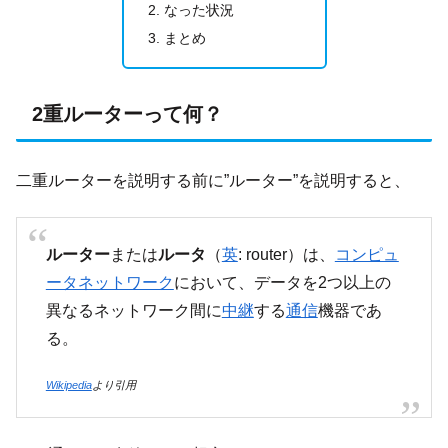
なった状況
まとめ
2重ルーターって何？
二重ルーターを説明する前に”ルーター”を説明すると、
ルーター
または
ルータ
（
英
: router）は、
コンピュ
ータネットワーク
において、データを2つ以上の
異なるネットワーク間に
中継
する
通信
機器であ
る。
Wikipedia
より引用