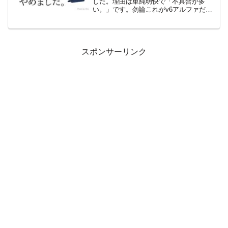
した。理由は単純明快で「不具合が多
い。」です。勿論これがv6アルファだけ
で特定出来るものでは無いのですが、一
度やめて様子をみようと思います。（あ
くまでも解約ではなく専用ルーターを外
すって意味です。）なぜ...
スポンサーリンク