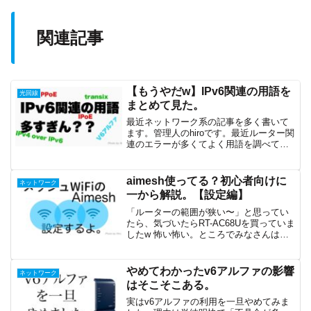
関連記事
【もうやだw】IPv6関連の用語を
光回線
まとめて見た。
最近ネットワーク系の記事を多く書いて
ます。管理人のhiroです。最近ルーター関
連のエラーが多くてよく用語を調べてい
るのですが、IPv6、IPv4PPPoE、
IPoEIPv4 over IPv6v6アルファ
transixetc...と多くなっ...
aimesh使ってる？初心者向けに
ネットワーク
一から解説。【設定編】
「ルーターの範囲が狭い〜」と思ってい
たら、気づいたらRT-AC68Uを買っていま
したw 怖い怖い。ところでみなさんはメ
ッシュwifiというものをご存知ですか？こ
れは中継機機能を拡張したものというの
が一番いい説明だと思います。Asusの対
やめてわかったv6アルファの影響
ネットワーク
応ル...
はそこそこある。
実はv6アルファの利用を一旦やめてみま